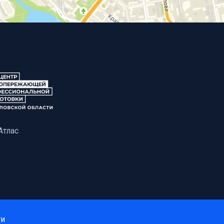
Атлас
ти