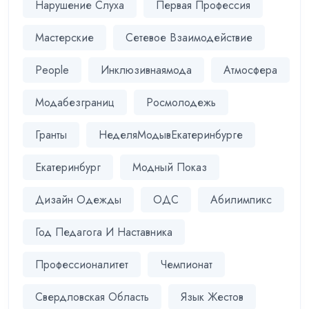
Нарушение Слуха
Первая Профессия
Мастерские
Сетевое Взаимодействие
People
Инклюзивнаямода
Атмосфера
Модабезграниц
Росмолодежь
Гранты
НеделяМодывЕкатеринбурге
Екатеринбург
Модный Показ
Дизайн Одежды
ОДС
Абилимпикс
Год Педагога И Наставника
Профессионалитет
Чемпионат
Свердловская Область
Язык Жестов