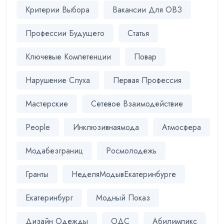
Критерии Выбора
Вакансии Для ОВЗ
Профессии Будущего
Статья
Ключевые Компетенции
Повар
Нарушение Слуха
Первая Профессия
Мастерские
Сетевое Взаимодействие
People
Инклюзивнаямода
Атмосфера
Модабезграниц
Росмолодежь
Гранты
НеделяМодывЕкатеринбурге
Екатеринбург
Модный Показ
Дизайн Одежды
ОДС
Абилимпикс