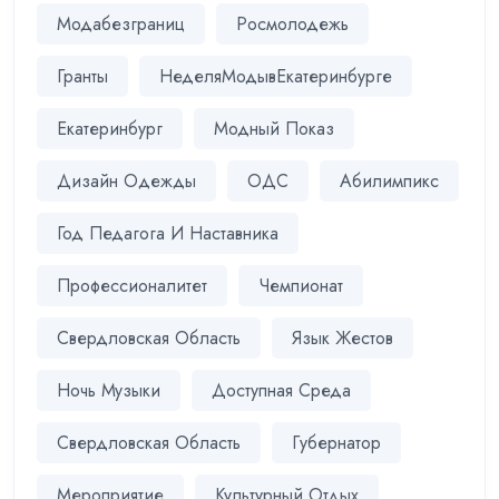
Модабезграниц
Росмолодежь
Гранты
НеделяМодывЕкатеринбурге
Екатеринбург
Модный Показ
Дизайн Одежды
ОДС
Абилимпикс
Год Педагога И Наставника
Профессионалитет
Чемпионат
Свердловская Область
Язык Жестов
Ночь Музыки
Доступная Среда
Свердловская Область
Губернатор
Мероприятие
Культурный Отдых