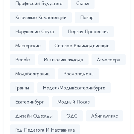
Профессии Будущего
Статья
Ключевые Компетенции
Повар
Нарушение Слуха
Первая Профессия
Мастерские
Сетевое Взаимодействие
People
Инклюзивнаямода
Атмосфера
Модабезграниц
Росмолодежь
Гранты
НеделяМодывЕкатеринбурге
Екатеринбург
Модный Показ
Дизайн Одежды
ОДС
Абилимпикс
Год Педагога И Наставника