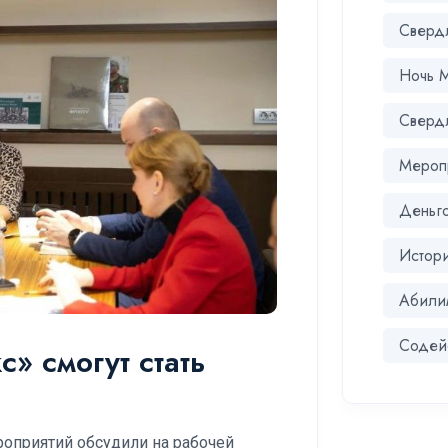
Сверд
Ночь 
Сверд
Мероп
Деньг
Истор
Абили
Содейс
» смогут стать
оприятий обсудили на рабочей