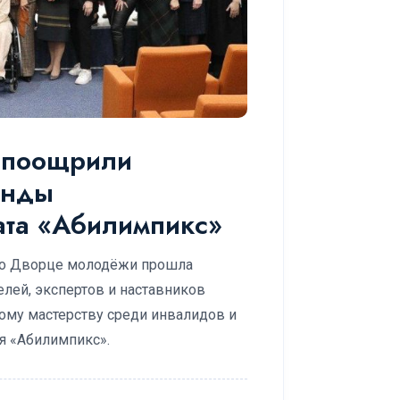
и поощрили
анды
ата «Абилимпикс»
 во Дворце молодёжи прошла
лей, экспертов и наставников
ому мастерству среди инвалидов и
я «Абилимпикс».