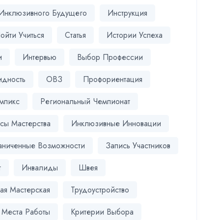
 Инклюзивного Будущего
Инструкция
ойти Учиться
Статья
Истории Успеха
и
Интервью
Выбор Профессии
идность
ОВЗ
Профориентация
мпикс
Региональный Чемпионат
сы Мастерства
Инклюзивные Инновации
аниченные Возможности
Запись Участников
т
Инвалиды
Швея
ая Мастерская
Трудоустройство
 Места Работы
Критерии Выбора