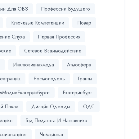
сии Для ОВЗ
Профессии Будущего
Ключевые Компетенции
Повар
ение Слуха
Первая Профессия
рские
Сетевое Взаимодействие
e
Инклюзивнаямода
Атмосфера
езграниц
Росмолодежь
Гранты
яМодывЕкатеринбурге
Екатеринбург
й Показ
Дизайн Одежды
ОДС
мпикс
Год Педагога И Наставника
ссионалитет
Чемпионат