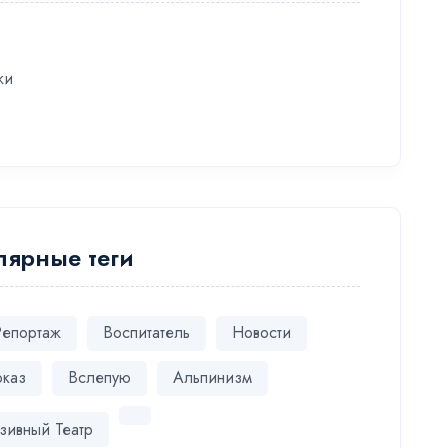
жи
лярные теги
Репортаж
Воспитатель
Новости
оказ
Вслепую
Альпинизм
зивный Театр