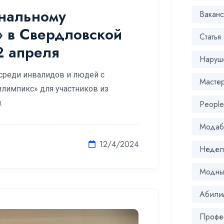
ональному
Вакан
» в Свердловской
Статья
2 апреля
Наруш
среди инвалидов и людей с
Масте
лимпикс» для участников из
я.
Peopl
Модаб
12/4/2024
Недел
Модны
Абили
Профе