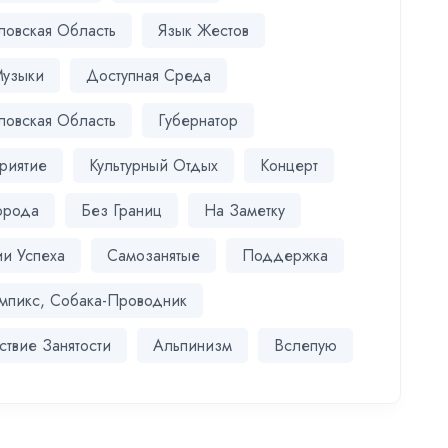
ловская Область
Язык Жестов
Музыки
Доступная Среда
ловская Область
Губернатор
риятие
Культурный Отдых
Концерт
орода
Без Границ
На Заметку
ии Успеха
Самозанятые
Поддержка
мпикс, Собака-Проводник
твие Занятости
Альпинизм
Вслепую